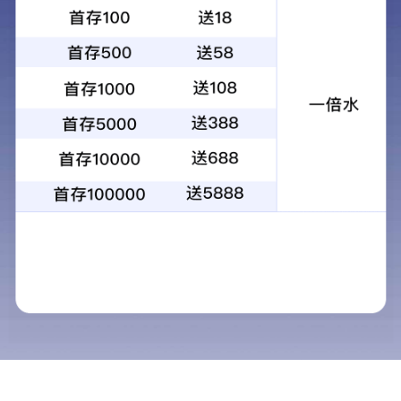
当前位置:
首页
产品分类
PRODUCTS
觉醒眠道（普惠）